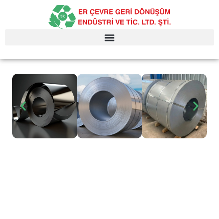
İçeriğe
geç